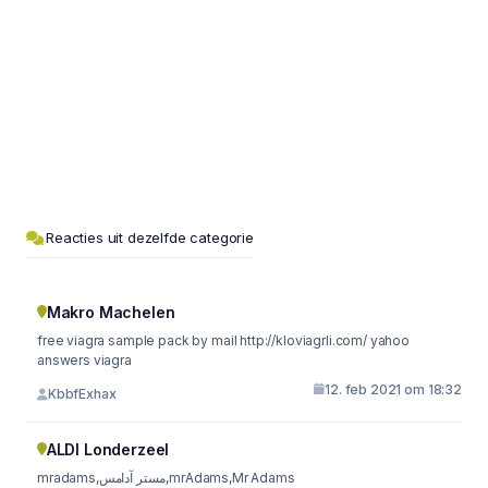
Reacties uit dezelfde categorie
Makro Machelen
free viagra sample pack by mail http://kloviagrli.com/ yahoo
answers viagra
12. feb 2021 om 18:32
KbbfExhax
ALDI Londerzeel
mradams,مستر آدامس,mrAdams,Mr Adams