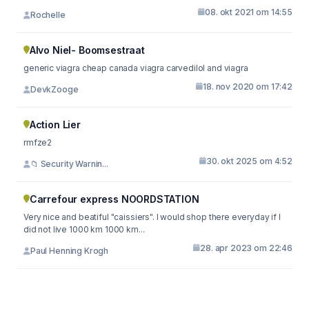
08. okt 2021 om 14:55
Rochelle
Alvo Niel- Boomsestraat
generic viagra cheap canada viagra carvedilol and viagra
18. nov 2020 om 17:42
DevkZooge
Action Lier
rmfze2
30. okt 2025 om 4:52
📁 Security Warnin...
Carrefour express NOORDSTATION
Very nice and beatiful "caissiers". I would shop there everyday if I
did not live 1000 km 1000 km...
28. apr 2023 om 22:46
Paul Henning Krogh