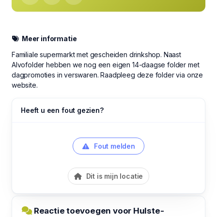
Meer informatie
Familiale supermarkt met gescheiden drinkshop. Naast
Alvofolder hebben we nog een eigen 14-daagse folder met
dagpromoties in verswaren. Raadpleeg deze folder via onze
website.
Heeft u een fout gezien?
Fout melden
Dit is mijn locatie
Reactie toevoegen voor Hulste-