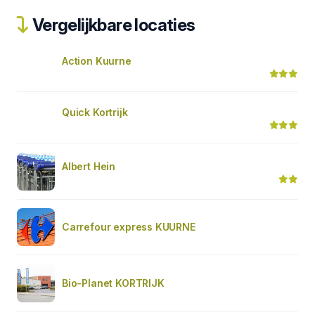
Vergelijkbare locaties
Action Kuurne
Quick Kortrijk
Albert Hein
Carrefour express KUURNE
Bio-Planet KORTRIJK