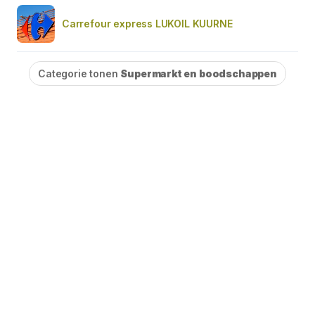
Carrefour express LUKOIL KUURNE
Categorie tonen
Supermarkt en boodschappen