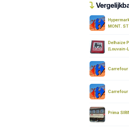
Vergelijkba
Hypermark
MONT. ST
Delhaize 
(Louvain-
Carrefour
Carrefour
Prima SIR