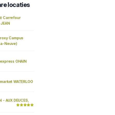
re locaties
t Carrefour
 JEAN
Proxy Campus
La-Neuve)
 express OHAIN
 market WATERLOO
IN - AUX DEUCES,