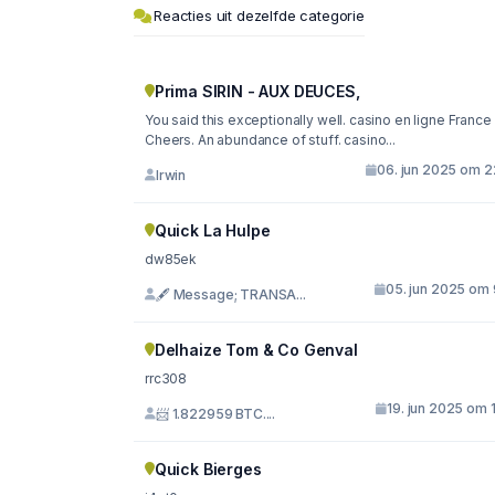
Reacties uit dezelfde categorie
Prima SIRIN - AUX DEUCES,
You said this exceptionally well. casino en ligne France
Cheers. An abundance of stuff. casino...
06. jun 2025 om 2
Irwin
Quick La Hulpe
dw85ek
05. jun 2025 om 
🖋 Message; TRANSA...
Delhaize Tom & Co Genval
rrc308
19. jun 2025 om 
📨 1.822959 BTC....
Quick Bierges