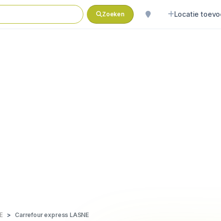
Locatie toev
Zoeken
E
Carrefour express LASNE