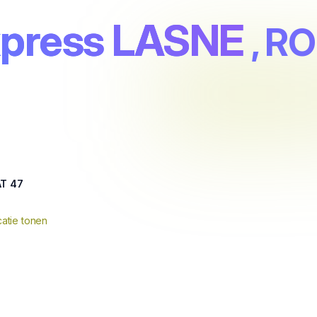
xpress LASNE
, R
AT 47
atie tonen