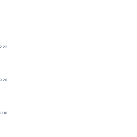
2:22
9:20
18:18