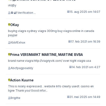
i4dj5y
15. aug 2025 om 14:07
📻 🔐 Verification ...
OKay
buying viagra sydney viagra 300mg buy viagra online in canada
paypal
17. feb 2021 om 16:39
KbbfExhax
Prima VERSMARKT MARTINE, MARTINE BVBA
brand name viagra http://viagriyvik.com/ over night viagra usa
14. feb 2021 om 4:27
Abcfpagpouddy
Action Kuurne
This is nicely expressed. . website Info clearly used!. casino en
ligne Thank you! Good infor...
31. mei 2025 om 14:49
Brigitte