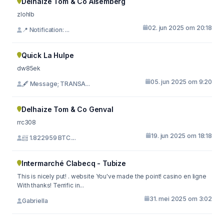
Delhaize Tom & Co Alsemberg
zlohlb
02. jun 2025 om 20:18
📍 Notification: ...
Quick La Hulpe
dw85ek
05. jun 2025 om 9:20
🖋 Message; TRANSA...
Delhaize Tom & Co Genval
rrc308
19. jun 2025 om 18:18
📨 1.822959 BTC....
Intermarché Clabecq - Tubize
This is nicely put! . website You've made the point! casino en ligne
With thanks! Terrific in...
31. mei 2025 om 3:02
Gabriella