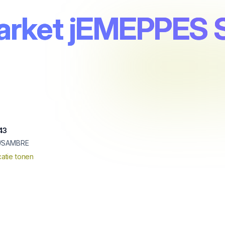
market jEMEPPE
43
/SAMBRE
atie tonen