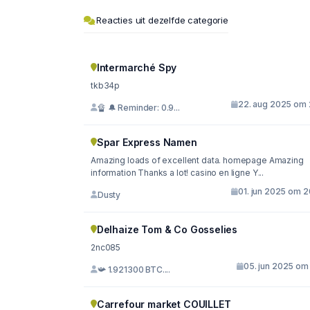
Reacties uit dezelfde categorie
Intermarché Spy
tkb34p
22. aug 2025 om 
🔏 🔔 Reminder: 0.9...
Spar Express Namen
Amazing loads of excellent data. homepage Amazing
information Thanks a lot! casino en ligne Y...
01. jun 2025 om 2
Dusty
Delhaize Tom & Co Gosselies
2nc085
05. jun 2025 om 
📯 1.921300 BTC....
Carrefour market COUILLET