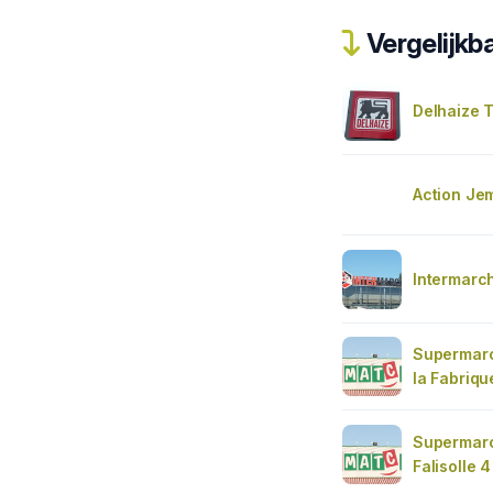
Vergelijkba
Delhaize 
Action Je
Intermarc
Supermar
la Fabriqu
Supermar
Falisolle 4