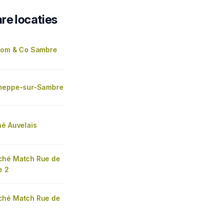
re locaties
Tom & Co Sambre
meppe-sur-Sambre
hé Auvelais
ché Match Rue de
e 2
ché Match Rue de