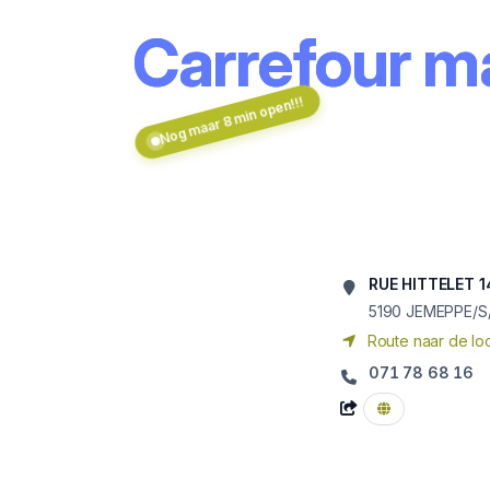
Carrefour 
Nog maar 8 min open!!!
RUE HITTELET 1
5190
JEMEPPE/S
Route naar de loc
071 78 68 16