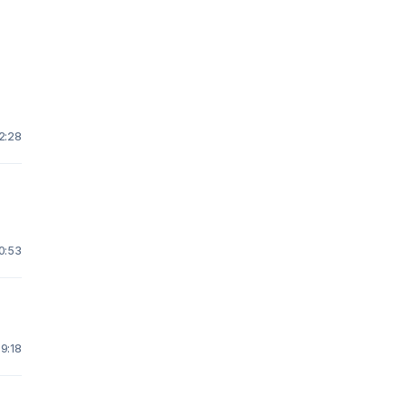
2:28
0:53
9:18