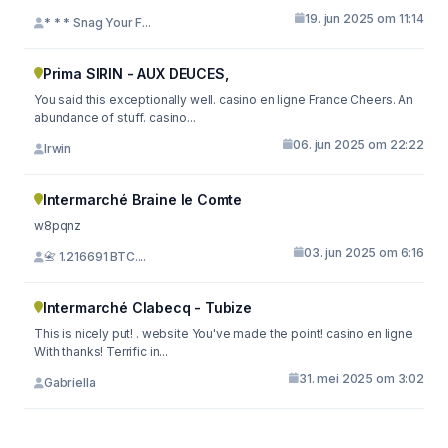
19. jun 2025 om 11:14
* * * Snag Your F...
Prima SIRIN - AUX DEUCES,
You said this exceptionally well. casino en ligne France Cheers. An
abundance of stuff. casino...
06. jun 2025 om 22:22
Irwin
Intermarché Braine le Comte
w8pqnz
03. jun 2025 om 6:16
📇 1.216691 BTC....
Intermarché Clabecq - Tubize
This is nicely put! . website You've made the point! casino en ligne
With thanks! Terrific in...
31. mei 2025 om 3:02
Gabriella