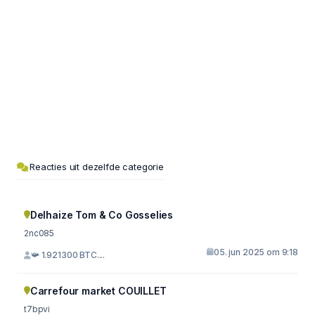
Reacties uit dezelfde categorie
Delhaize Tom & Co Gosselies
2nc085
05. jun 2025 om 9:18
📯 1.921300 BTC....
Carrefour market COUILLET
t7bpvi