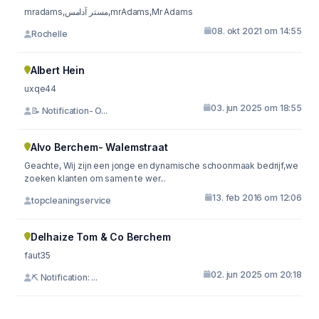
mradams,مستر آدامس,mrAdams,Mr Adams
08. okt 2021 om 14:55
Rochelle
Albert Hein
uxqe44
03. jun 2025 om 18:55
📝 Notification- O...
Alvo Berchem- Walemstraat
Geachte, Wij zijn een jonge en dynamische schoonmaak bedrijf,we
zoeken klanten om samen te wer...
13. feb 2016 om 12:06
topcleaningservice
Delhaize Tom & Co Berchem
faut35
02. jun 2025 om 20:18
⛏ Notification: ...