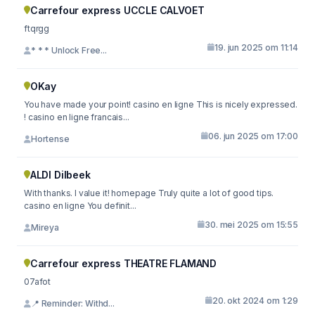
Carrefour express UCCLE CALVOET
ftqrgg
19. jun 2025 om 11:14
* * * Unlock Free...
OKay
You have made your point! casino en ligne This is nicely expressed.
! casino en ligne francais...
06. jun 2025 om 17:00
Hortense
ALDI Dilbeek
With thanks. I value it! homepage Truly quite a lot of good tips.
casino en ligne You definit...
30. mei 2025 om 15:55
Mireya
Carrefour express THEATRE FLAMAND
07afot
20. okt 2024 om 1:29
📍 Reminder: Withd...