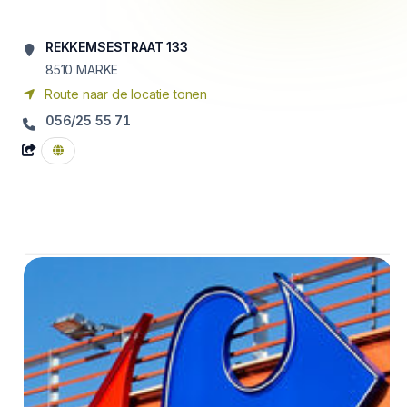
REKKEMSESTRAAT 133
8510
MARKE
Route naar de locatie tonen
056/25 55 71