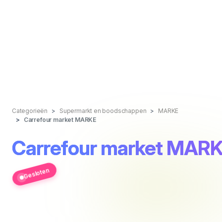
Categorieën
Supermarkt en boodschappen
MARKE
Carrefour market MARKE
Carrefour market MAR
Gesloten