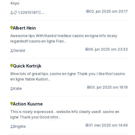
4iiyui
02. jun 2025 om 20:17
📋 1.326151 BTC....
Albert Hein
Awesome tips With thanks! meilleur casino en ligne Info nicely
regarded!! casino en ligne Fran...
06. jun 2025 om 23:33
Gerald
Quick Kortrijk
Wow lots of great tips. casino en ligne Thank you. I like this! casino
en ligne fiable Kudos!...
05. jun 2025 om 19:19
Katie
Action Kuurne
This is nicely expressed. . website Info clearly used!. casino en
ligne Thank you! Good infor...
31. mei 2025 om 14:49
Brigitte