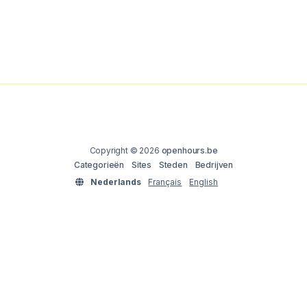
Copyright © 2026
openhours.be
Categorieën
Sites
Steden
Bedrijven
Nederlands
Français
English