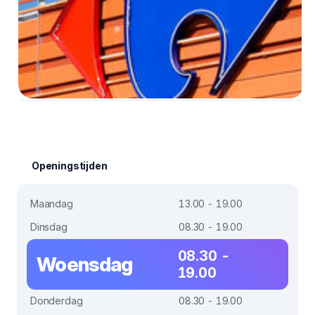
Openingstijden
Maandag
13.00 - 19.00
Dinsdag
08.30 - 19.00
08.30 -
Woensdag
19.00
Donderdag
08.30 - 19.00