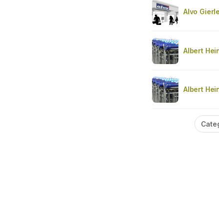
Alvo Gierl
Albert Hei
Albert Hei
Cate