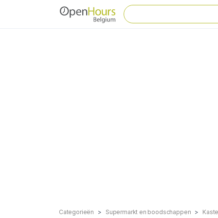
Categorieën
Supermarkt en boodschappen
Kaste