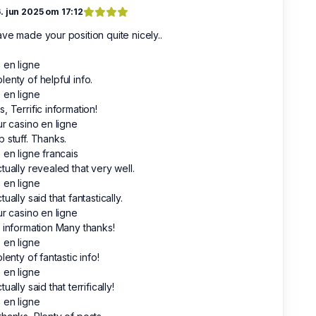
. jun 2025 om 17:12
ve made your position quite nicely..
 en ligne
enty of helpful info.
 en ligne
, Terrific information!
ur casino en ligne
 stuff. Thanks.
 en ligne francais
tually revealed that very well.
 en ligne
ually said that fantastically.
ur casino en ligne
 information Many thanks!
 en ligne
plenty of fantastic info!
 en ligne
ually said that terrifically!
 en ligne