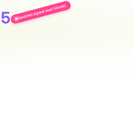
Gesloten (opent over 54 min)
 5