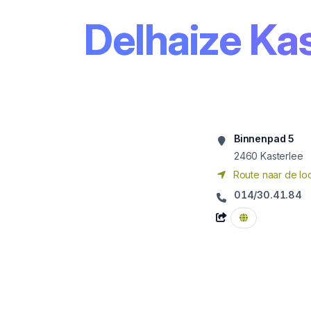
Delhaize Ka
Binnenpad 5
2460
Kasterlee
Route naar de loc
014/30.41.84