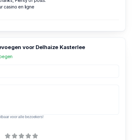
hanks, Plenty of posts.
ur casino en ligne
evoegen voor Delhaize Kasterlee
voegen
htbaar voor alle bezoekers!