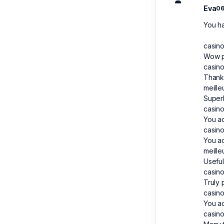
Eva
06
You ha
casino
Wow pl
casino
Thanks
meille
Superb
casino
You ac
casino
You act
meille
Useful
casino
Truly 
casino
You act
casino