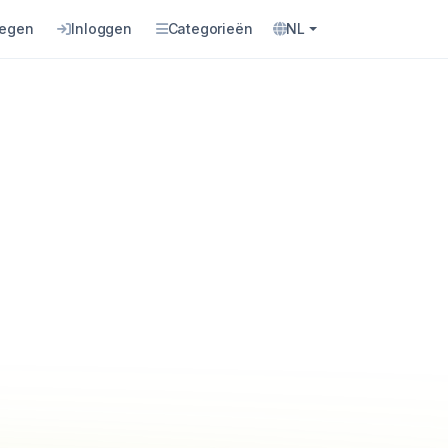
oegen
Inloggen
Categorieën
NL