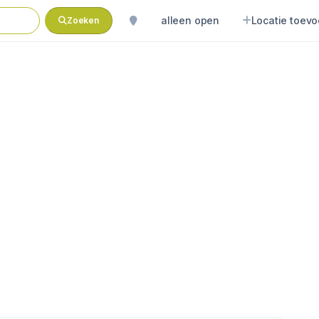
alleen open
Locatie toev
Zoeken