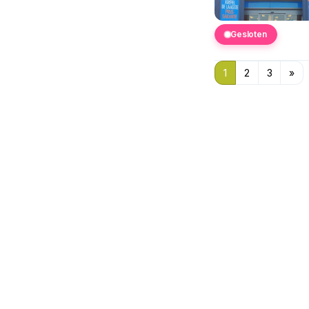
Gesloten
1
2
3
»