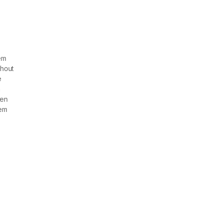
em
hout
e
n
en
em