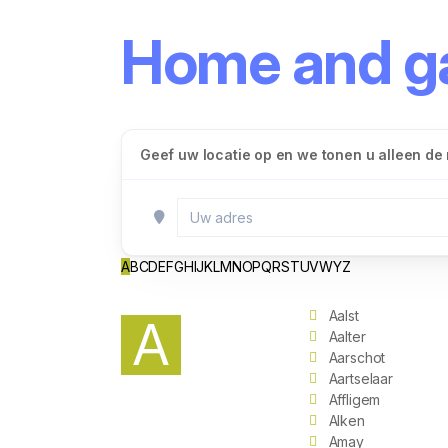
Home and ga
Geef uw locatie op en we tonen u alleen de r
A
B
C
D
E
F
G
H
I
J
K
L
M
N
O
P
Q
R
S
T
U
V
W
Y
Z
Aalst
A
Aalter
Aarschot
Aartselaar
Affligem
Alken
Amay