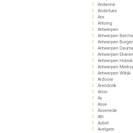
Andenne
Anderlues
Ans
Antoing
Antwerpen
Antwerpen Berch
Antwerpen Borger
Antwerpen Deurn
Antwerpen Ekere
Antwerpen Hobok
Antwerpen Merks
Antwerpen Wilrijk
Ardooie
Arendonk
Arlon
As
Asse
Assenede
Ath
Aubel
Avelgem