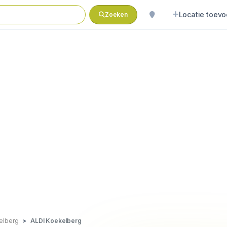
Locatie toev
Zoeken
elberg
ALDI Koekelberg