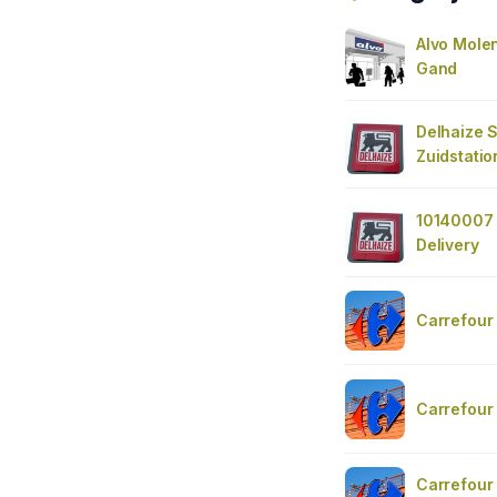
Alvo Mole
Gand
Delhaize 
Zuidstatio
10140007 
Delivery
Carrefour
Carrefour
Carrefour