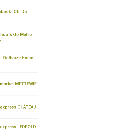
nbeek- Ch. De
Shop & Go Metro
n
- Delhaize Home
 market METTEWIE
 express CHÂTEAU
 express LEOPOLD