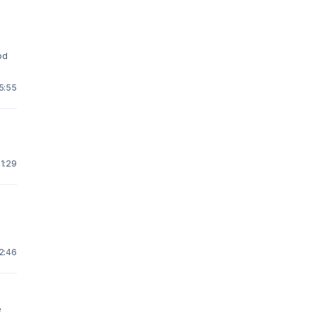
ood
5:55
1:29
2:46