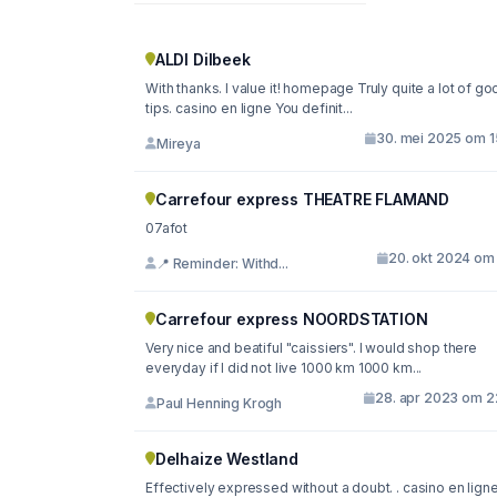
ALDI Dilbeek
With thanks. I value it! homepage Truly quite a lot of g
tips. casino en ligne You definit...
30. mei 2025 om 1
Mireya
Carrefour express THEATRE FLAMAND
07afot
20. okt 2024 om 
📍 Reminder: Withd...
Carrefour express NOORDSTATION
Very nice and beatiful "caissiers". I would shop there
everyday if I did not live 1000 km 1000 km...
28. apr 2023 om 2
Paul Henning Krogh
Delhaize Westland
Effectively expressed without a doubt. . casino en ligne