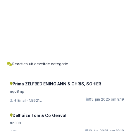
Reacties uit dezelfde categorie
Prima ZELFBEDIENING ANN & CHRIS, SOHIER
nqo8mp
05. jun 2025 om 9:19
🔈 Email- 1.5921...
Delhaize Tom & Co Genval
rrc308
19. jun 2025 om 18:18