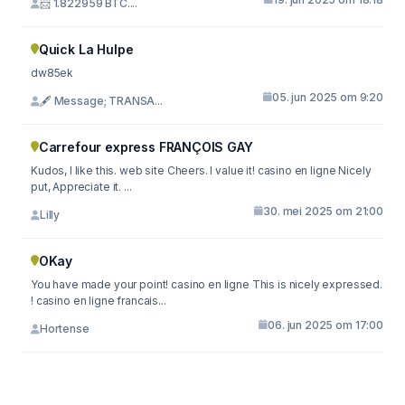
📨 1.822959 BTC....
Quick La Hulpe
dw85ek
05. jun 2025 om 9:20
🖋 Message; TRANSA...
Carrefour express FRANÇOIS GAY
Kudos, I like this. web site Cheers. I value it! casino en ligne Nicely
put, Appreciate it. ...
30. mei 2025 om 21:00
Lilly
OKay
You have made your point! casino en ligne This is nicely expressed.
! casino en ligne francais...
06. jun 2025 om 17:00
Hortense