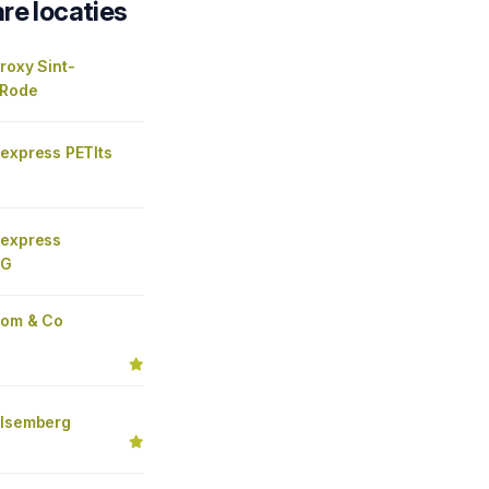
re locaties
roxy Sint-
-Rode
 express PETIts
 express
RG
Tom & Co
g
Alsemberg