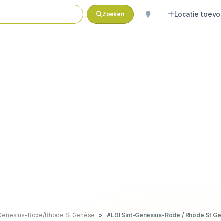
Locatie toev
Zoeken
-Genesius-Rode/Rhode St Genèse
ALDI Sint-Genesius-Rode / Rhode St G