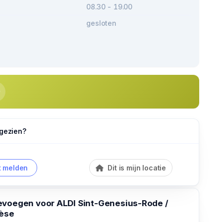
08.30 - 19.00
gesloten
 gezien?
 melden
Dit is mijn locatie
evoegen voor ALDI Sint-Genesius-Rode /
èse