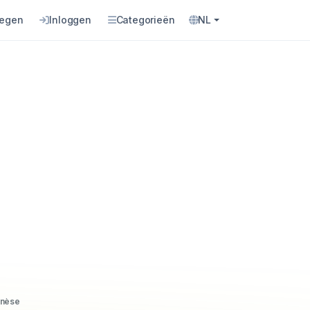
oegen
Inloggen
Categorieën
NL
enèse