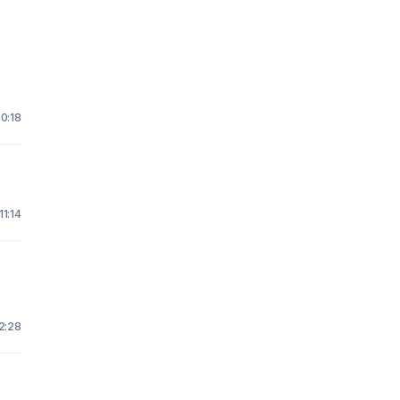
0:18
11:14
2:28