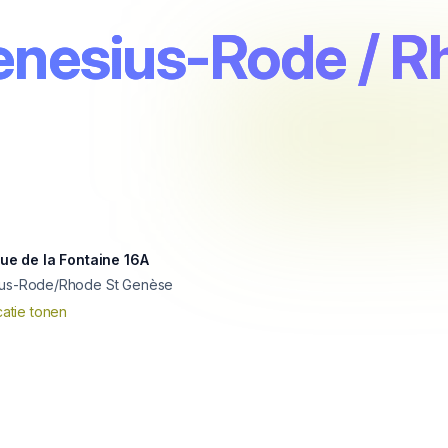
enesius-Rode / R
rue de la Fontaine 16A
ius-Rode/Rhode St Genèse
atie tonen