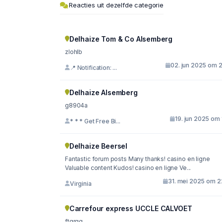
Reacties uit dezelfde categorie
Delhaize Tom & Co Alsemberg
zlohlb
02. jun 2025 om 2
📍 Notification: ...
Delhaize Alsemberg
g8904a
19. jun 2025 om 
* * * Get Free Bi...
Delhaize Beersel
Fantastic forum posts Many thanks! casino en ligne
Valuable content Kudos! casino en ligne Ve...
31. mei 2025 om 2
Virginia
Carrefour express UCCLE CALVOET
ftqrgg