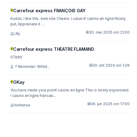
Carrefour express FRANÇOIS GAY
Kudos, I like this. web site Cheers. I value it! casino en ligne Nicely
put, Appreciate it. ...
30. mei 2025 om 21:00
Lilly
Carrefour express THEATRE FLAMAND
07afot
20. okt 2024 om 1:29
📍 Reminder: Withd...
OKay
You have made your point! casino en ligne This is nicely expressed.
! casino en ligne francais...
06. jun 2025 om 17:00
Hortense