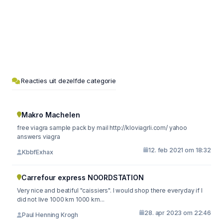
Reacties uit dezelfde categorie
Makro Machelen
free viagra sample pack by mail http://kloviagrli.com/ yahoo
answers viagra
12. feb 2021 om 18:32
KbbfExhax
Carrefour express NOORDSTATION
Very nice and beatiful "caissiers". I would shop there everyday if I
did not live 1000 km 1000 km...
28. apr 2023 om 22:46
Paul Henning Krogh