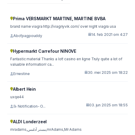
Prima VERSMARKT MARTINE, MARTINE BVBA
brand name viagra http://viagriyvik.com/ over night viagra usa
14. feb 2021 om 4:27
Abcfpagpouddy
Hypermarkt Carrefour NINOVE
Fantastic material Thanks a lot! casino en ligne Truly quite a lot of
valuable information! ca...
30. mei 2025 om 18:22
Ernestine
Albert Hein
uxqe44
03. jun 2025 om 18:55
📝 Notification- O...
ALDI Londerzeel
mradams,مستر آدامس,mrAdams,Mr Adams