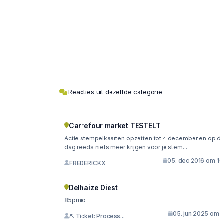
Reacties uit dezelfde categorie
Carrefour market TESTELT
Actie stempelkaarten opzetten tot 4 december en op 
dag reeds niets meer krijgen voor je stem...
05. dec 2016 om 1
FREDERICKX
Delhaize Diest
85pmio
05. jun 2025 om 
⛏ Ticket: Process...