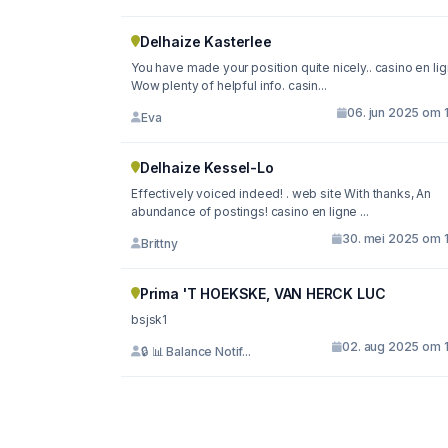
Delhaize Kasterlee
You have made your position quite nicely.. casino en ligne
Wow plenty of helpful info. casin...
06. jun 2025 om 
Eva
Delhaize Kessel-Lo
Effectively voiced indeed! . web site With thanks, An
abundance of postings! casino en ligne ...
30. mei 2025 om 1
Brittny
Prima 'T HOEKSKE, VAN HERCK LUC
bsjsk1
02. aug 2025 om 1
🔒 📊 Balance Notif...