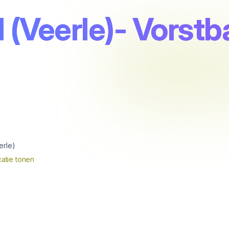
 (Veerle)- Vorst
erle)
atie tonen