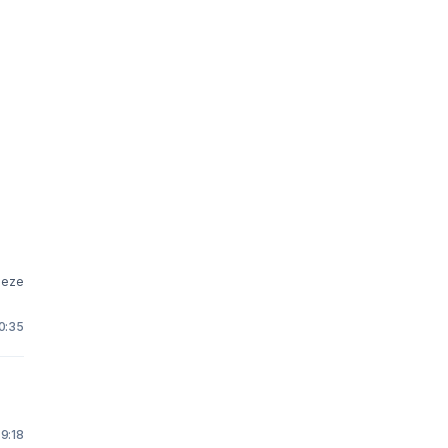
deze
0:35
9:18