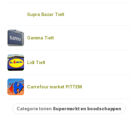
Supra Bazar Tielt
Gamma Tielt
Lidl Tielt
Carrefour market PITTEM
Categorie tonen
Supermarkt en boodschappen