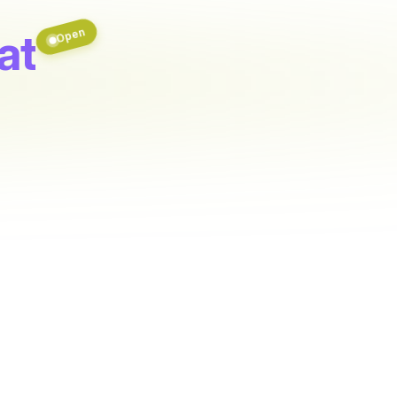
at
Open