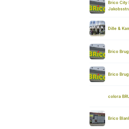
Brico City
Jakobsstr
Dille & Ka
Brico Brug
Brico Brug
colora BR
Brico Bla