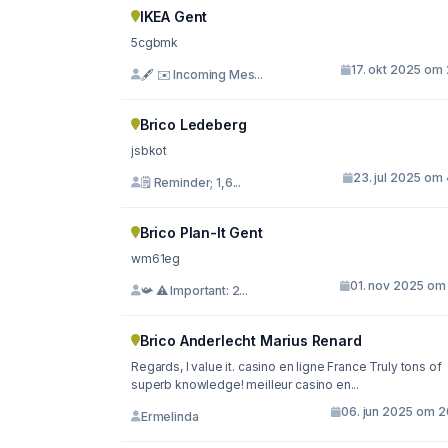
IKEA Gent
5cgbmk
17. okt 2025 om 
🖋 ✉️ Incoming Mes...
Brico Ledeberg
jsbkot
23. jul 2025 om
🗒 Reminder; 1,6...
Brico Plan-It Gent
wm61eg
01. nov 2025 om 
📯 ⚠️ Important: 2...
Brico Anderlecht Marius Renard
Regards, I value it. casino en ligne France Truly tons of
superb knowledge! meilleur casino en...
06. jun 2025 om 2
Ermelinda