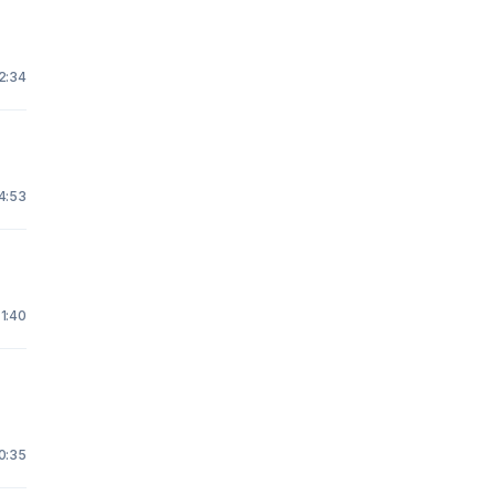
2:34
 4:53
1:40
0:35