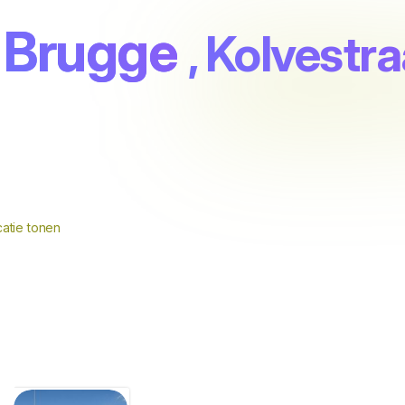
t Brugge
, Kolvestra
atie tonen