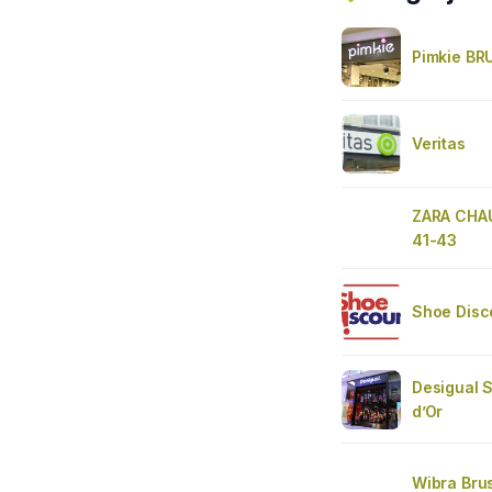
Pimkie BR
Veritas
ZARA CHAU
41-43
Shoe Disc
Desigual S
d’Or
Wibra Brus