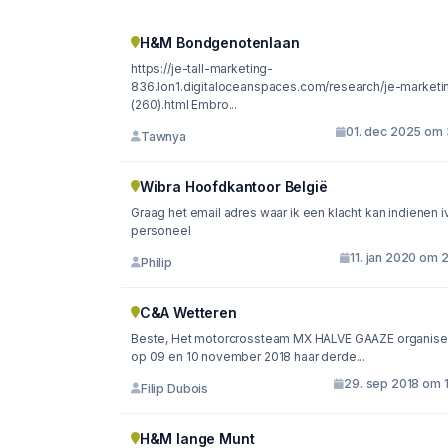
H&M Bondgenotenlaan
https://je-tall-marketing-
836.lon1.digitaloceanspaces.com/research/je-marketi
(260).html Embro...
01. dec 2025 om 
Tawnya
Wibra Hoofdkantoor België
Graag het email adres waar ik een klacht kan indienen 
personeel
11. jan 2020 om 
Philip
C&A Wetteren
Beste, Het motorcrossteam MX HALVE GAAZE organiseert
op 09 en 10 november 2018 haar derde...
29. sep 2018 om 1
Filip Dubois
H&M lange Munt