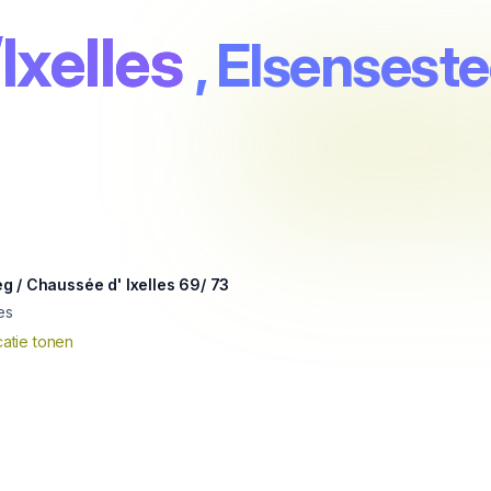
Ixelles
, Elsensest
 / Chaussée d' Ixelles 69/ 73
es
atie tonen