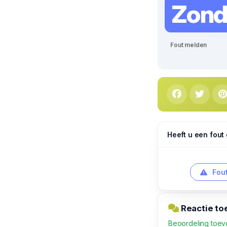
Zon
Fout melden
Heeft u een fout
Fout
Reactie to
Beoordeling toe