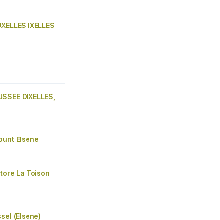
UXELLES IXELLES
SSEE DIXELLES,
ount Elsene
tore La Toison
sel (Elsene)