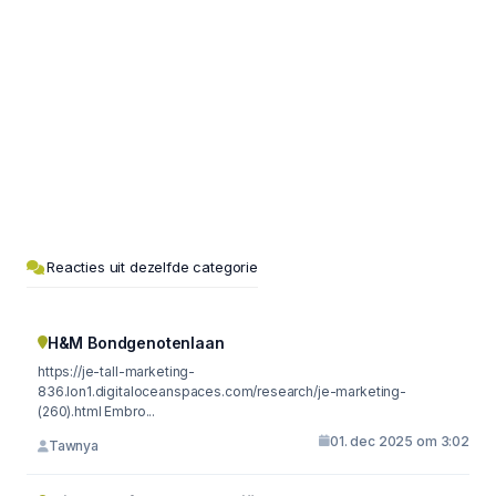
Reacties uit dezelfde categorie
H&M Bondgenotenlaan
https://je-tall-marketing-
836.lon1.digitaloceanspaces.com/research/je-marketing-
(260).html Embro...
01. dec 2025 om 3:02
Tawnya