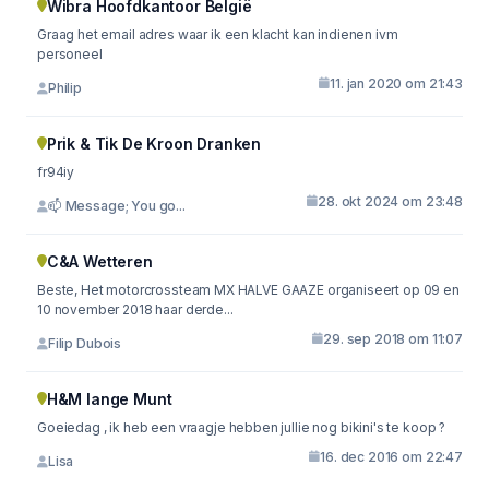
Wibra Hoofdkantoor België
Graag het email adres waar ik een klacht kan indienen ivm
personeel
11. jan 2020 om 21:43
Philip
Prik & Tik De Kroon Dranken
fr94iy
28. okt 2024 om 23:48
📫 Message; You go...
C&A Wetteren
Beste, Het motorcrossteam MX HALVE GAAZE organiseert op 09 en
10 november 2018 haar derde...
29. sep 2018 om 11:07
Filip Dubois
H&M lange Munt
Goeiedag , ik heb een vraagje hebben jullie nog bikini's te koop ?
16. dec 2016 om 22:47
Lisa