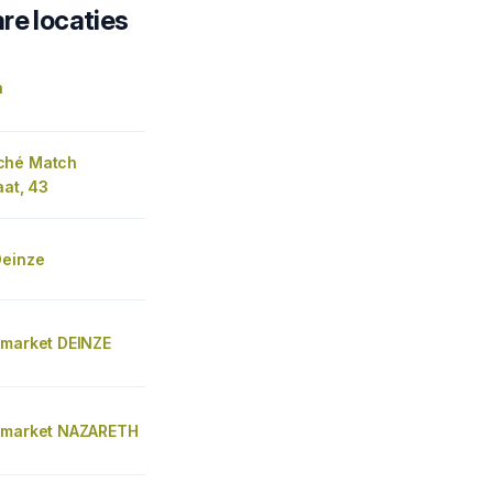
re locaties
n
ché Match
aat, 43
Deinze
 market DEINZE
 market NAZARETH