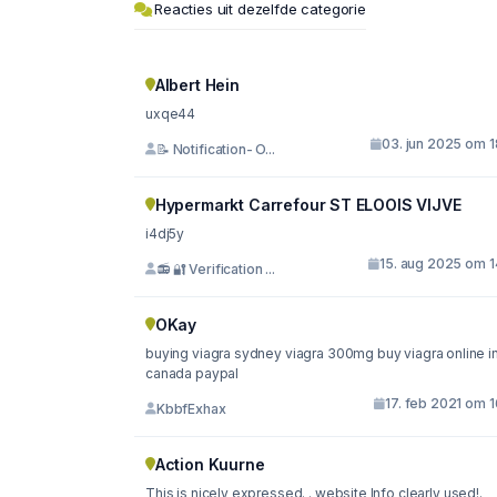
Reacties uit dezelfde categorie
Albert Hein
uxqe44
03. jun 2025 om 1
📝 Notification- O...
Hypermarkt Carrefour ST ELOOIS VIJVE
i4dj5y
15. aug 2025 om 1
📻 🔐 Verification ...
OKay
buying viagra sydney viagra 300mg buy viagra online in
canada paypal
17. feb 2021 om 
KbbfExhax
Action Kuurne
This is nicely expressed. . website Info clearly used!.