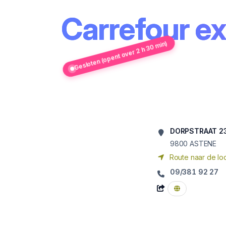
Carrefour e
Gesloten (opent over 2 h 30 min)
DORPSTRAAT 2
9800
ASTENE
Route naar de loc
09/381 92 27