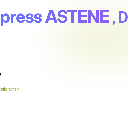
xpress ASTENE
,
3
atie tonen