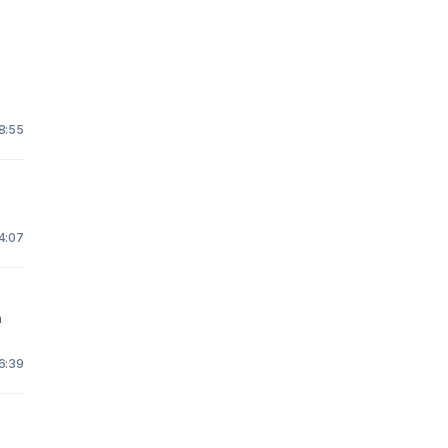
8:55
4:07
16:39