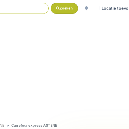
Locatie toev
Zoeken
NE
Carrefour express ASTENE