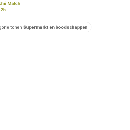
ché Match
12b
gorie tonen
Supermarkt en boodschappen