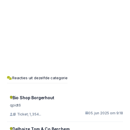
Reacties uit dezelfde categorie
Bio Shop Borgerhout
qpidt6
05. jun 2025 om 9:18
📘 Ticket; 1,354...
Delhaize Tom & Co Berchem