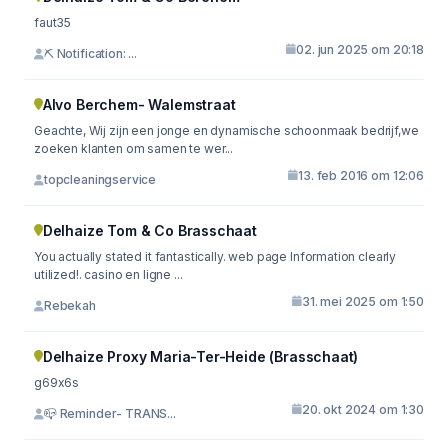
faut35
02. jun 2025 om 20:18
⛏ Notification: ...
Alvo Berchem- Walemstraat
Geachte, Wij zijn een jonge en dynamische schoonmaak bedrijf,we
zoeken klanten om samen te wer...
13. feb 2016 om 12:06
topcleaningservice
Delhaize Tom & Co Brasschaat
You actually stated it fantastically. web page Information clearly
utilized!. casino en ligne ...
31. mei 2025 om 1:50
Rebekah
Delhaize Proxy Maria-Ter-Heide (Brasschaat)
g69x6s
20. okt 2024 om 1:30
📪 Reminder- TRANS...