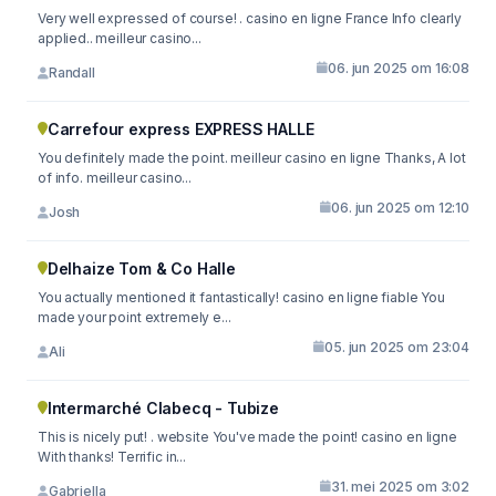
Very well expressed of course! . casino en ligne France Info clearly
applied.. meilleur casino...
06. jun 2025 om 16:08
Randall
Carrefour express EXPRESS HALLE
You definitely made the point. meilleur casino en ligne Thanks, A lot
of info. meilleur casino...
06. jun 2025 om 12:10
Josh
Delhaize Tom & Co Halle
You actually mentioned it fantastically! casino en ligne fiable You
made your point extremely e...
05. jun 2025 om 23:04
Ali
Intermarché Clabecq - Tubize
This is nicely put! . website You've made the point! casino en ligne
With thanks! Terrific in...
31. mei 2025 om 3:02
Gabriella