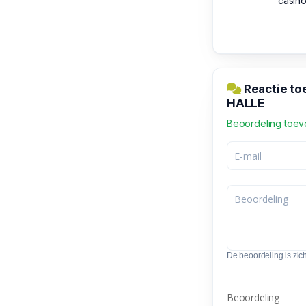
casino
Reactie to
HALLE
Beoordeling toe
De beoordeling is zic
Beoordeling