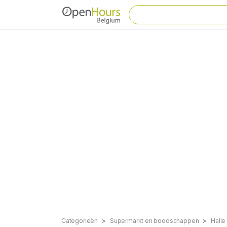
Categorieën
Supermarkt en boodschappen
Halle