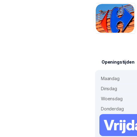
Openingstijden
Maandag
Dinsdag
Woensdag
Donderdag
Vrij