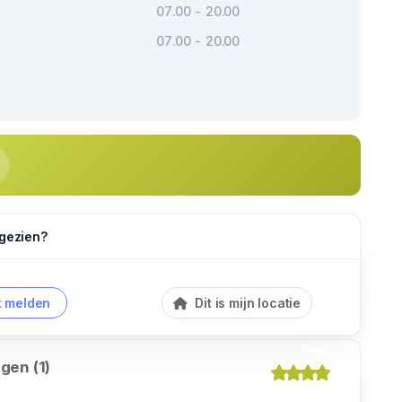
07.00 - 20.00
07.00 - 20.00
 gezien?
 melden
Dit is mijn locatie
gen (1)