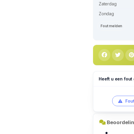
Zaterdag
Zondag
Fout melden
Heeft u een fout
Fout
Beoordelin