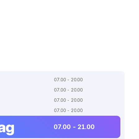
07.00 - 20.00
07.00 - 20.00
07.00 - 20.00
07.00 - 20.00
dag
07.00 - 21.00