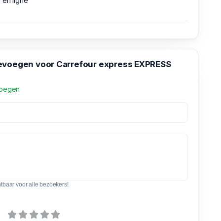
 en ligne
evoegen voor Carrefour express EXPRESS
voegen
htbaar voor alle bezoekers!