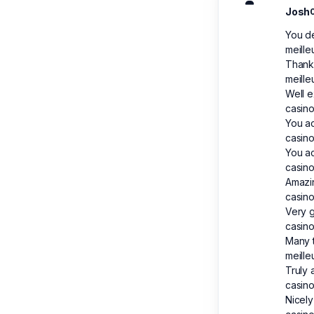
Josh
You de
meille
Thanks
meille
Well e
casino
You ac
casino
You ac
casino
Amazin
casino
Very g
casino
Many t
meille
Truly 
casino
Nicely