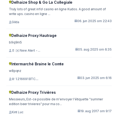
Delhaize Shop & Go La Collegiale
Truly lots of great info! casino en ligne Kudos. A good amount of
write ups. casino en ligne ...
06. jun 2025 om 22:43
Gilda
Delhaize Proxy Hautrage
b9q9m5
05. aug 2025 om 6:35
📄 ✉️ New Alert - ...
Intermarché Braine le Comte
w8pqnz
03. jun 2025 om 6:16
📇 1.216691 BTC....
Delhaize Proxy Trivières
Messieurs, Est-ce possible de m'envoyer l'étiquette "summer
edition beer trivieres" pour ma co...
19. aug 2017 om 9:17
Kint Luc