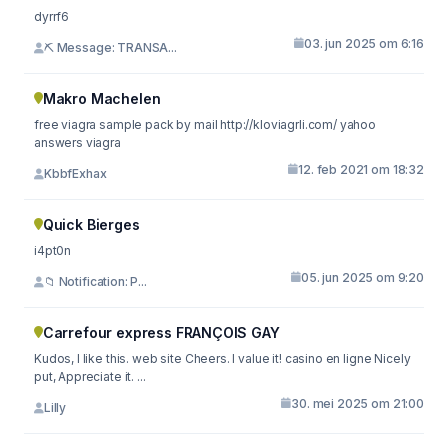
dyrrf6
03. jun 2025 om 6:16
⛏ Message: TRANSA...
Makro Machelen
free viagra sample pack by mail http://kloviagrli.com/ yahoo
answers viagra
12. feb 2021 om 18:32
KbbfExhax
Quick Bierges
i4pt0n
05. jun 2025 om 9:20
📁 Notification: P...
Carrefour express FRANÇOIS GAY
Kudos, I like this. web site Cheers. I value it! casino en ligne Nicely
put, Appreciate it. ...
30. mei 2025 om 21:00
Lilly