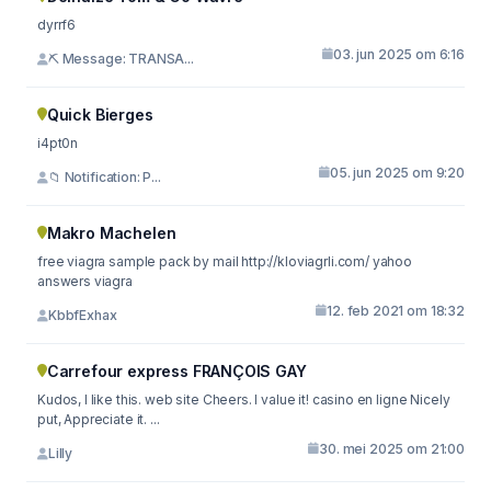
dyrrf6
03. jun 2025 om 6:16
⛏ Message: TRANSA...
Quick Bierges
i4pt0n
05. jun 2025 om 9:20
📁 Notification: P...
Makro Machelen
free viagra sample pack by mail http://kloviagrli.com/ yahoo
answers viagra
12. feb 2021 om 18:32
KbbfExhax
Carrefour express FRANÇOIS GAY
Kudos, I like this. web site Cheers. I value it! casino en ligne Nicely
put, Appreciate it. ...
30. mei 2025 om 21:00
Lilly