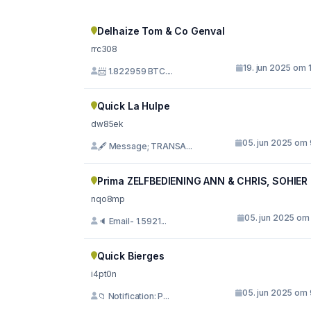
Delhaize Tom & Co Genval
rrc308
19. jun 2025 om 
📨 1.822959 BTC....
Quick La Hulpe
dw85ek
05. jun 2025 om 
🖋 Message; TRANSA...
Prima ZELFBEDIENING ANN & CHRIS, SOHIER
nqo8mp
05. jun 2025 om 
🔈 Email- 1.5921...
Quick Bierges
i4pt0n
05. jun 2025 om 
📁 Notification: P...