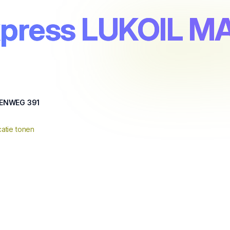
xpress LUKOIL M
ENWEG 391
atie tonen