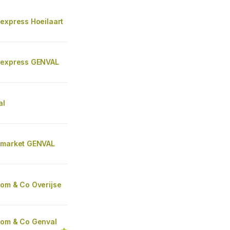
express Hoeilaart
 express GENVAL
al
 market GENVAL
Tom & Co Overijse
Tom & Co Genval