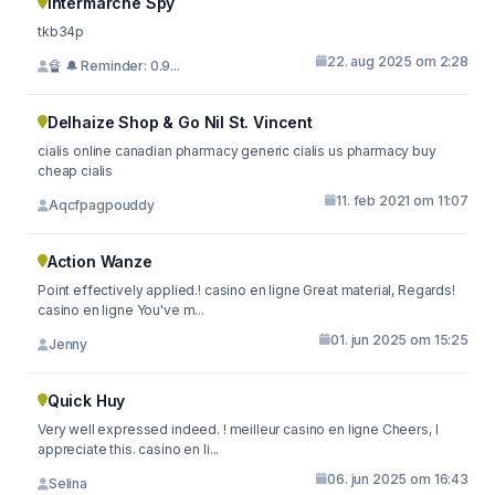
Intermarché Spy
tkb34p
22. aug 2025 om 2:28
🔏 🔔 Reminder: 0.9...
Delhaize Shop & Go Nil St. Vincent
cialis online canadian pharmacy generic cialis us pharmacy buy
cheap cialis
11. feb 2021 om 11:07
Aqcfpagpouddy
Action Wanze
Point effectively applied.! casino en ligne Great material, Regards!
casino en ligne You've m...
01. jun 2025 om 15:25
Jenny
Quick Huy
Very well expressed indeed. ! meilleur casino en ligne Cheers, I
appreciate this. casino en li...
06. jun 2025 om 16:43
Selina