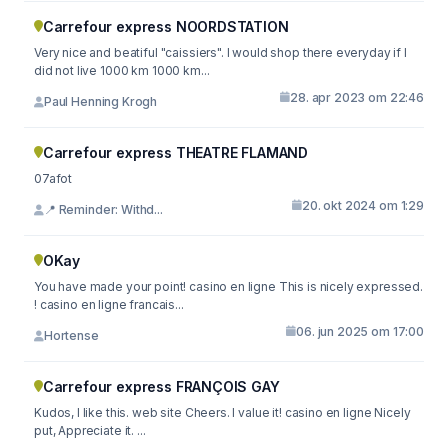
Carrefour express NOORDSTATION
Very nice and beatiful "caissiers". I would shop there everyday if I
did not live 1000 km 1000 km...
28. apr 2023 om 22:46
Paul Henning Krogh
Carrefour express THEATRE FLAMAND
07afot
20. okt 2024 om 1:29
📍 Reminder: Withd...
OKay
You have made your point! casino en ligne This is nicely expressed.
! casino en ligne francais...
06. jun 2025 om 17:00
Hortense
Carrefour express FRANÇOIS GAY
Kudos, I like this. web site Cheers. I value it! casino en ligne Nicely
put, Appreciate it. ...