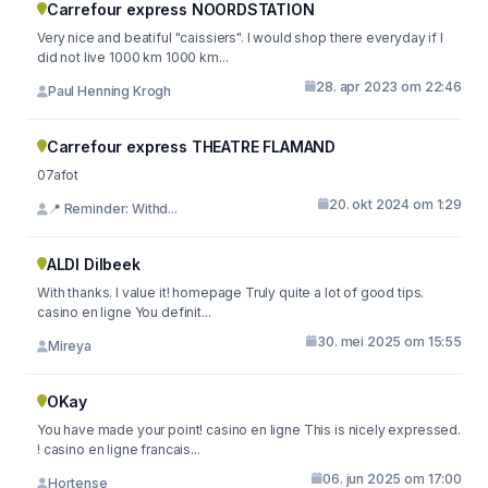
Carrefour express NOORDSTATION
Very nice and beatiful "caissiers". I would shop there everyday if I
did not live 1000 km 1000 km...
28. apr 2023 om 22:46
Paul Henning Krogh
Carrefour express THEATRE FLAMAND
07afot
20. okt 2024 om 1:29
📍 Reminder: Withd...
ALDI Dilbeek
With thanks. I value it! homepage Truly quite a lot of good tips.
casino en ligne You definit...
30. mei 2025 om 15:55
Mireya
OKay
You have made your point! casino en ligne This is nicely expressed.
! casino en ligne francais...
06. jun 2025 om 17:00
Hortense