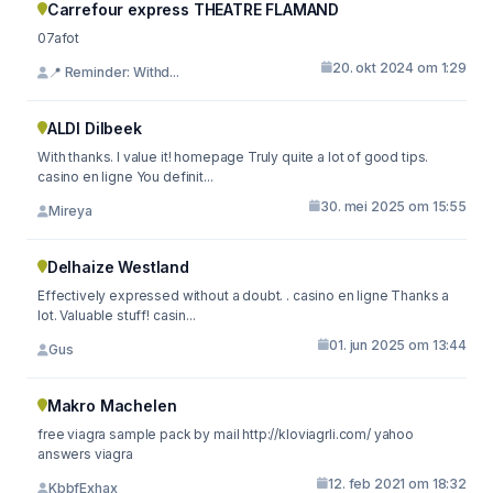
Carrefour express THEATRE FLAMAND
07afot
20. okt 2024 om 1:29
📍 Reminder: Withd...
ALDI Dilbeek
With thanks. I value it! homepage Truly quite a lot of good tips.
casino en ligne You definit...
30. mei 2025 om 15:55
Mireya
Delhaize Westland
Effectively expressed without a doubt. . casino en ligne Thanks a
lot. Valuable stuff! casin...
01. jun 2025 om 13:44
Gus
Makro Machelen
free viagra sample pack by mail http://kloviagrli.com/ yahoo
answers viagra
12. feb 2021 om 18:32
KbbfExhax