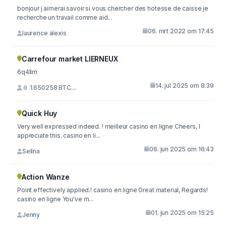
bonjour j aimerai savoir si vous chercher des hotesse de caisse je
recherche un travail comme aid...
06. mrt 2022 om 17:45
laurence alexis
Carrefour market LIERNEUX
6q4llm
14. jul 2025 om 8:39
📎 1.650258 BTC....
Quick Huy
Very well expressed indeed. ! meilleur casino en ligne Cheers, I
appreciate this. casino en li...
06. jun 2025 om 16:43
Selina
Action Wanze
Point effectively applied.! casino en ligne Great material, Regards!
casino en ligne You've m...
01. jun 2025 om 15:25
Jenny