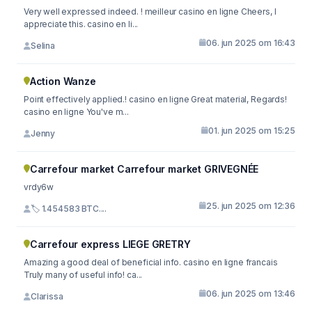
Very well expressed indeed. ! meilleur casino en ligne Cheers, I
appreciate this. casino en li...
06. jun 2025 om 16:43
Selina
Action Wanze
Point effectively applied.! casino en ligne Great material, Regards!
casino en ligne You've m...
01. jun 2025 om 15:25
Jenny
Carrefour market Carrefour market GRIVEGNÉE
vrdy6w
25. jun 2025 om 12:36
🏷 1.454583 BTC....
Carrefour express LIEGE GRETRY
Amazing a good deal of beneficial info. casino en ligne francais
Truly many of useful info! ca...
06. jun 2025 om 13:46
Clarissa