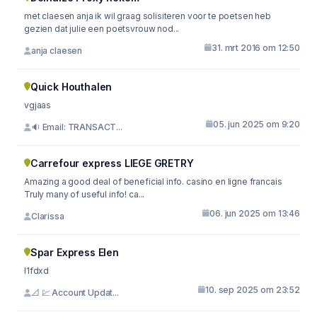
met claesen anja ik wil graag solisiteren voor te poetsen heb
gezien dat julie een poetsvrouw nod...
31. mrt 2016 om 12:50
anja claesen
Quick Houthalen
vgjaas
05. jun 2025 om 9:20
🔉 Email: TRANSACT...
Carrefour express LIEGE GRETRY
Amazing a good deal of beneficial info. casino en ligne francais
Truly many of useful info! ca...
06. jun 2025 om 13:46
Clarissa
Spar Express Elen
l1fdxd
10. sep 2025 om 23:52
📐 💹 Account Updat...