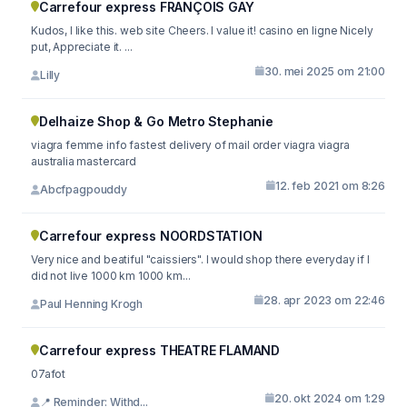
Carrefour express FRANÇOIS GAY
Kudos, I like this. web site Cheers. I value it! casino en ligne Nicely
put, Appreciate it. ...
30. mei 2025 om 21:00
Lilly
Delhaize Shop & Go Metro Stephanie
viagra femme info fastest delivery of mail order viagra viagra
australia mastercard
12. feb 2021 om 8:26
Abcfpagpouddy
Carrefour express NOORDSTATION
Very nice and beatiful "caissiers". I would shop there everyday if I
did not live 1000 km 1000 km...
28. apr 2023 om 22:46
Paul Henning Krogh
Carrefour express THEATRE FLAMAND
07afot
20. okt 2024 om 1:29
📍 Reminder: Withd...