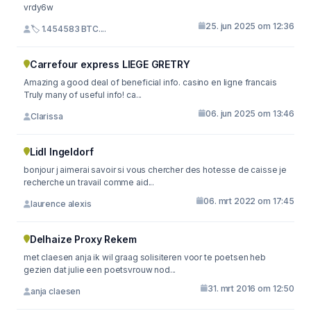
vrdy6w
25. jun 2025 om 12:36
🏷 1.454583 BTC....
Carrefour express LIEGE GRETRY
Amazing a good deal of beneficial info. casino en ligne francais
Truly many of useful info! ca...
06. jun 2025 om 13:46
Clarissa
Lidl Ingeldorf
bonjour j aimerai savoir si vous chercher des hotesse de caisse je
recherche un travail comme aid...
06. mrt 2022 om 17:45
laurence alexis
Delhaize Proxy Rekem
met claesen anja ik wil graag solisiteren voor te poetsen heb
gezien dat julie een poetsvrouw nod...
31. mrt 2016 om 12:50
anja claesen