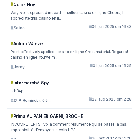
Quick Huy
Very well expressed indeed. ! meilleur casino en ligne Cheers, I
appreciate this. casino en li...
06. jun 2025 om 16:43
Selina
Action Wanze
Point effectively applied.! casino en ligne Great material, Regards!
casino en ligne You've m...
01. jun 2025 om 15:25
Jenny
Intermarché Spy
tkb34p
22. aug 2025 om 2:28
🔏 🔔 Reminder: 0.9...
Prima AU PANIER GARNI, BROCHE
INCOMPETENTS : voilà comment résumer ce qui se passe là bas.
Impossibilité d'envoyer un colis UPS...
20. mrt 2017 om 14:20