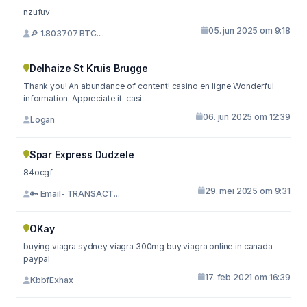
nzufuv
05. jun 2025 om 9:18
🔎 1.803707 BTC....
Delhaize St Kruis Brugge
Thank you! An abundance of content! casino en ligne Wonderful
information. Appreciate it. casi...
06. jun 2025 om 12:39
Logan
Spar Express Dudzele
84ocgf
29. mei 2025 om 9:31
🔑 Email- TRANSACT...
OKay
buying viagra sydney viagra 300mg buy viagra online in canada
paypal
17. feb 2021 om 16:39
KbbfExhax