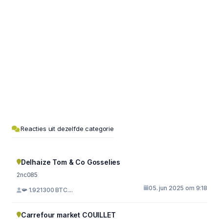
Reacties uit dezelfde categorie
Delhaize Tom & Co Gosselies
2nc085
05. jun 2025 om 9:18
📯 1.921300 BTC....
Carrefour market COUILLET