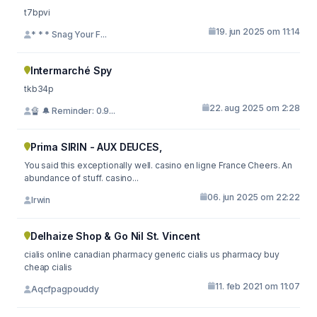
t7bpvi
19. jun 2025 om 11:14
* * * Snag Your F...
Intermarché Spy
tkb34p
22. aug 2025 om 2:28
🔏 🔔 Reminder: 0.9...
Prima SIRIN - AUX DEUCES,
You said this exceptionally well. casino en ligne France Cheers. An
abundance of stuff. casino...
06. jun 2025 om 22:22
Irwin
Delhaize Shop & Go Nil St. Vincent
cialis online canadian pharmacy generic cialis us pharmacy buy
cheap cialis
11. feb 2021 om 11:07
Aqcfpagpouddy