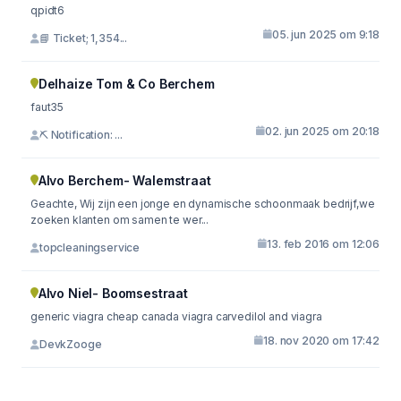
qpidt6
05. jun 2025 om 9:18
📘 Ticket; 1,354...
Delhaize Tom & Co Berchem
faut35
02. jun 2025 om 20:18
⛏ Notification: ...
Alvo Berchem- Walemstraat
Geachte, Wij zijn een jonge en dynamische schoonmaak bedrijf,we
zoeken klanten om samen te wer...
13. feb 2016 om 12:06
topcleaningservice
Alvo Niel- Boomsestraat
generic viagra cheap canada viagra carvedilol and viagra
18. nov 2020 om 17:42
DevkZooge