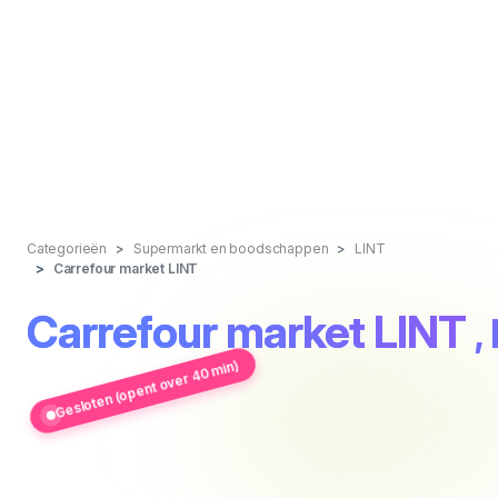
Categorieën
Supermarkt en boodschappen
LINT
Carrefour market LINT
Carrefour market LINT
,
Gesloten (opent over 40 min)