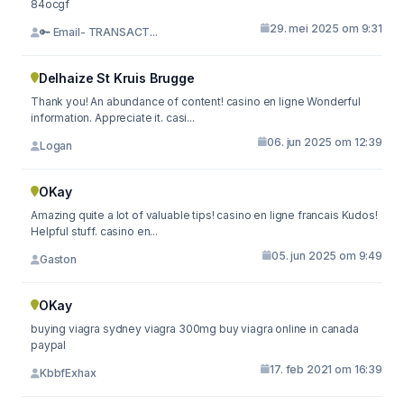
84ocgf
29. mei 2025 om 9:31
🔑 Email- TRANSACT...
Delhaize St Kruis Brugge
Thank you! An abundance of content! casino en ligne Wonderful
information. Appreciate it. casi...
06. jun 2025 om 12:39
Logan
OKay
Amazing quite a lot of valuable tips! casino en ligne francais Kudos!
Helpful stuff. casino en...
05. jun 2025 om 9:49
Gaston
OKay
buying viagra sydney viagra 300mg buy viagra online in canada
paypal
17. feb 2021 om 16:39
KbbfExhax