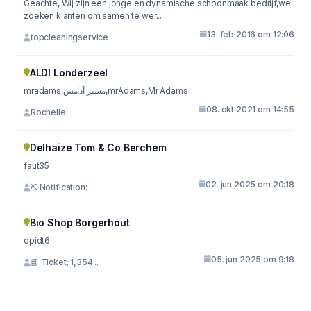
Geachte, Wij zijn een jonge en dynamische schoonmaak bedrijf,we
zoeken klanten om samen te wer...
13. feb 2016 om 12:06
topcleaningservice
ALDI Londerzeel
mradams,مستر آدامس,mrAdams,Mr Adams
08. okt 2021 om 14:55
Rochelle
Delhaize Tom & Co Berchem
faut35
02. jun 2025 om 20:18
⛏ Notification: ...
Bio Shop Borgerhout
qpidt6
05. jun 2025 om 9:18
📘 Ticket; 1,354...