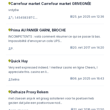
Carrefour market Carrefour market GRIVEGNÉE
vrdy6w
25. jun 2025 om 12:36
🏷 1.454583 BTC....
Prima AU PANIER GARNI, BROCHE
INCOMPETENTS : voilà comment résumer ce qui se passe là bas.
Impossibilité d'envoyer un colis UPS...
20. mrt 2017 om 14:20
P.
Quick Huy
Very well expressed indeed. ! meilleur casino en ligne Cheers, I
appreciate this. casino en li...
06. jun 2025 om 16:43
Selina
Delhaize Proxy Rekem
met claesen anja ik wil graag solisiteren voor te poetsen heb
gezien dat julie een poetsvrouw nod...
31. mrt 2016 om 12:50