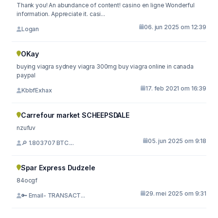
Thank you! An abundance of content! casino en ligne Wonderful
information. Appreciate it. casi...
06. jun 2025 om 12:39
Logan
OKay
buying viagra sydney viagra 300mg buy viagra online in canada
paypal
17. feb 2021 om 16:39
KbbfExhax
Carrefour market SCHEEPSDALE
nzufuv
05. jun 2025 om 9:18
🔎 1.803707 BTC....
Spar Express Dudzele
84ocgf
29. mei 2025 om 9:31
🔑 Email- TRANSACT...