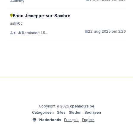
Jimmy
Brico Jemeppe-sur-Sambre
askk0c
22. aug 2025 om 2:26
🔉 🔔 Reminder: 1.5...
Copyright © 2026
openhours.be
Categorieën
Sites
Steden
Bedrijven
Nederlands
Français
English