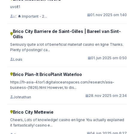
uvolt1
01. nov 2025 om 1:40
📈 🔔 Important - 2...
Brico City Barriere de Saint-Gilles | Bareel van Sint-
Gillis
Seriously quite a lot of beneficial material! casino en ligne Thanks.
Plenty of postings! ca...
01. jun 2025 om 0:50
Louis
Brico Plan-It BricoPlanit Waterloo
https://fr-asia-4.tor1.digitaloceanspaces.com/research/asia-
business-(1826).html However, to dis...
28. nov 2025 om 2:34
Johnathan
Brico City Mettewie
Cheers, Lots of knowledge! casino en ligne You actually explained
it fantastically! casino e...
04. jun 2025 om 6:27