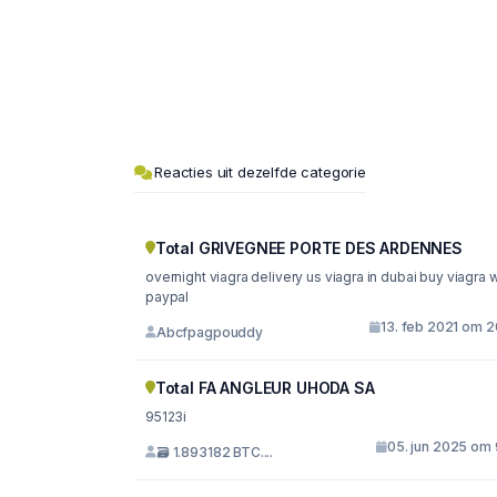
Reacties uit dezelfde categorie
Total GRIVEGNEE PORTE DES ARDENNES
overnight viagra delivery us viagra in dubai buy viagra with
paypal
13. feb 2021 om 2
Abcfpagpouddy
Total FA ANGLEUR UHODA SA
95123i
05. jun 2025 om 
🗃 1.893182 BTC....