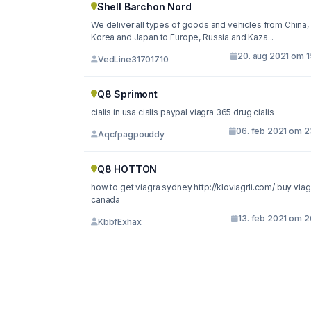
Shell Barchon Nord
We deliver all types of goods and vehicles from China,
Korea and Japan to Europe, Russia and Kaza...
20. aug 2021 om 1
VedLine31701710
Q8 Sprimont
cialis in usa cialis paypal viagra 365 drug cialis
06. feb 2021 om 2
Aqcfpagpouddy
Q8 HOTTON
how to get viagra sydney http://kloviagrli.com/ buy viagra in
canada
13. feb 2021 om 2
KbbfExhax