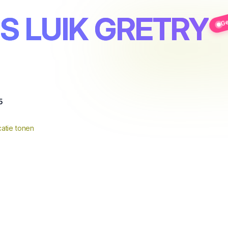
TS LUIK GRETRY
Ge
5
atie tonen