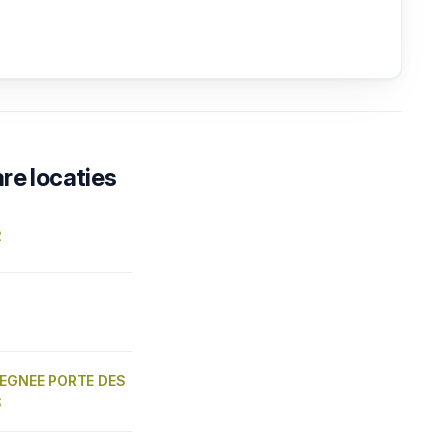
re locaties
2
VEGNEE PORTE DES
S