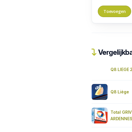
Vergelijkba
Q8 LIEGE 
Q8 Liège
Total GRI
ARDENNE